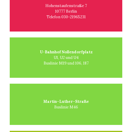
Hohenstaufenstraße 7
10777 Berlin
Telefon 030-21965231
U-Bahnhof Nollendorfplatz
U1, U2 und U4
Buslinie M19 und 106, 187
Martin–Luther–Straße
Buslinie M46