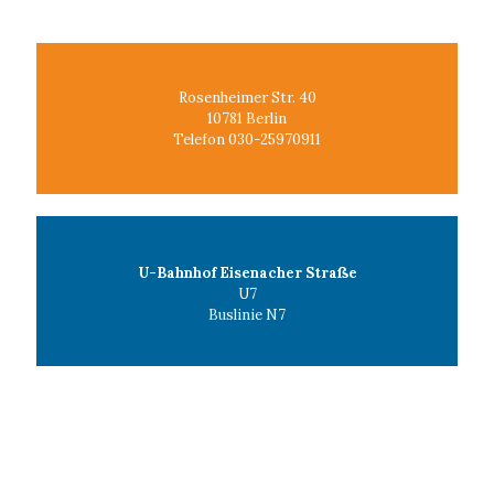
Rosenheimer Str. 40
10781 Berlin
Telefon 030-25970911
U-Bahnhof Eisenacher Straße
U7
Buslinie N7