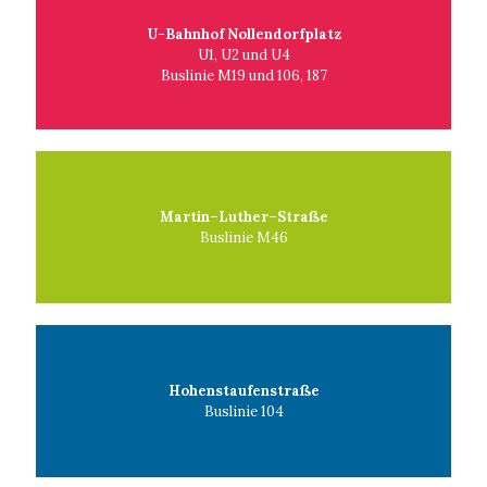
U-Bahnhof Nollendorfplatz
U1, U2 und U4
Buslinie M19 und 106, 187
Martin–Luther–Straße
Buslinie M46
Hohenstaufenstraße
Buslinie 104