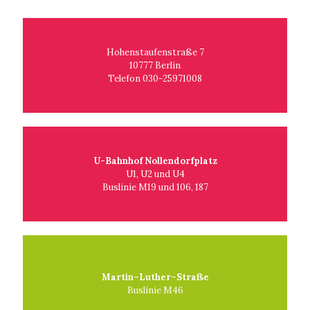
Hohenstaufenstraße 7
10777 Berlin
Telefon 030-25971008
U-Bahnhof Nollendorfplatz
U1, U2 und U4
Buslinie M19 und 106, 187
Martin–Luther–Straße
Buslinie M46