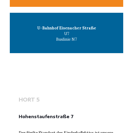
U-Bahnhof Eisenacher Straße
U7
Buslinie N7
HORT 5
Hohenstaufenstraße 7
Der fünfte Standort des Kinderkollektivs ist unsere