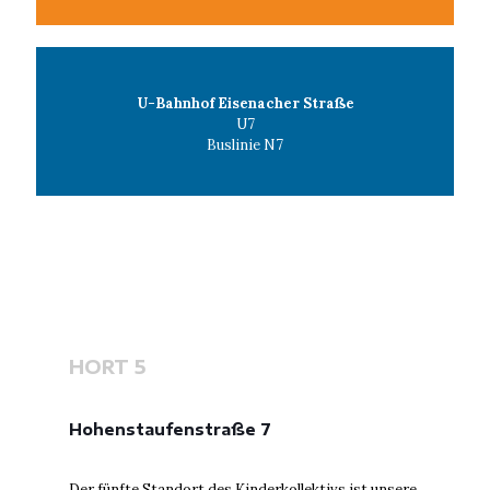
U-Bahnhof Eisenacher Straße
U7
Buslinie N7
HORT 5
Hohenstaufenstraße 7
Der fünfte Standort des Kinderkollektivs ist unsere