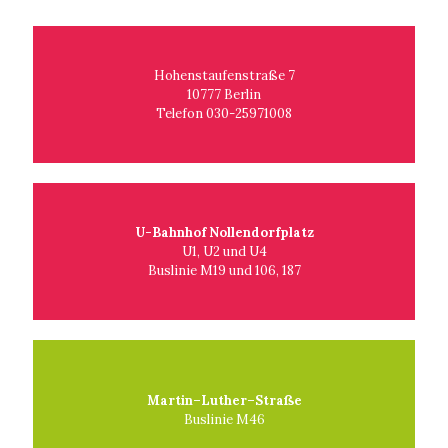
Hohenstaufenstraße 7
10777 Berlin
Telefon 030-25971008
U-Bahnhof Nollendorfplatz
U1, U2 und U4
Buslinie M19 und 106, 187
Martin–Luther–Straße
Buslinie M46