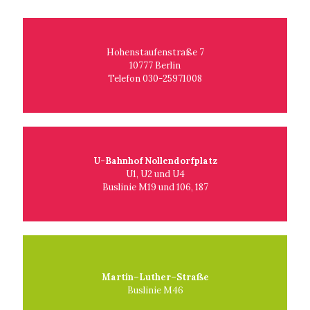
Hohenstaufenstraße 7
10777 Berlin
Telefon 030-25971008
U-Bahnhof Nollendorfplatz
U1, U2 und U4
Buslinie M19 und 106, 187
Martin–Luther–Straße
Buslinie M46