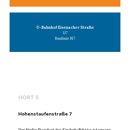
U-Bahnhof Eisenacher Straße
U7
Buslinie N7
HORT 5
Hohenstaufenstraße 7
Der fünfte Standort des Kinderkollektivs ist unsere