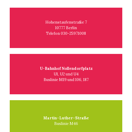
Hohenstaufenstraße 7
10777 Berlin
Telefon 030-25971008
U-Bahnhof Nollendorfplatz
U1, U2 und U4
Buslinie M19 und 106, 187
Martin–Luther–Straße
Buslinie M46