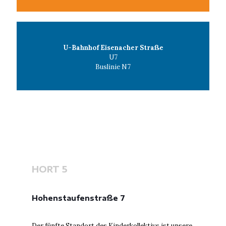
U-Bahnhof Eisenacher Straße
U7
Buslinie N7
HORT 5
Hohenstaufenstraße 7
Der fünfte Standort des Kinderkollektivs ist unsere