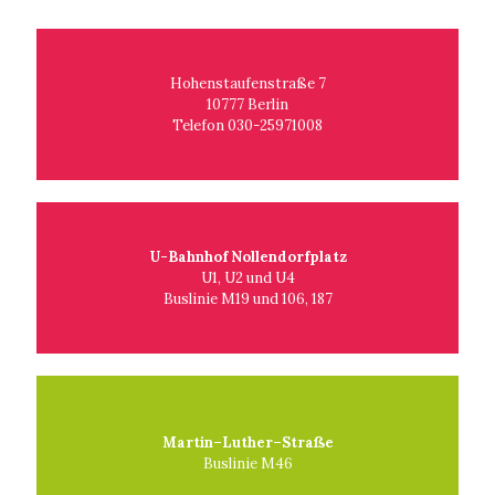
Hohenstaufenstraße 7
10777 Berlin
Telefon 030-25971008
U-Bahnhof Nollendorfplatz
U1, U2 und U4
Buslinie M19 und 106, 187
Martin–Luther–Straße
Buslinie M46