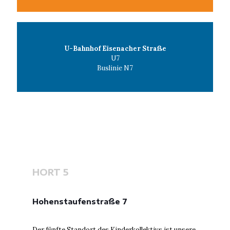
U-Bahnhof Eisenacher Straße
U7
Buslinie N7
HORT 5
Hohenstaufenstraße 7
Der fünfte Standort des Kinderkollektivs ist unsere